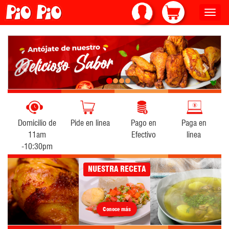
Toggle
naviga
Previous
Next
Domicilio de
Pide en linea
Pago en
Paga en
11am
Efectivo
linea
-10:30pm
NUESTRA RECETA
Conoce más