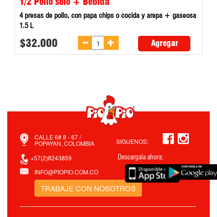
1/2 Pollo solo + Bebida
4 presas de pollo, con papa chips o cocida y arepa + gaseosa
1.5 L
$32.000
Agregar
CALLE 6# 8 - 67 /
SIGUENOS:
POPAYAN, COLOMBIA
Descargala ahora:
+57(2)8243859
INFO@PIOPIO.COM.CO
TRABAJE CON NOSOTROS