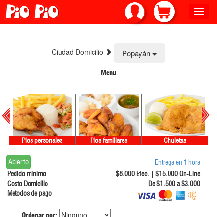
Toggle
naviga
Ciudad Domicilio
Popayán
Menu
Pios personales
Pios familiares
Chuletas
Abierto
Entrega en 1 hora
Pedido minimo
$8.000 Efec. | $15.000 On-Line
Costo Domicilio
De $1.500 a $3.000
Metodos de pago
Ordenar por: