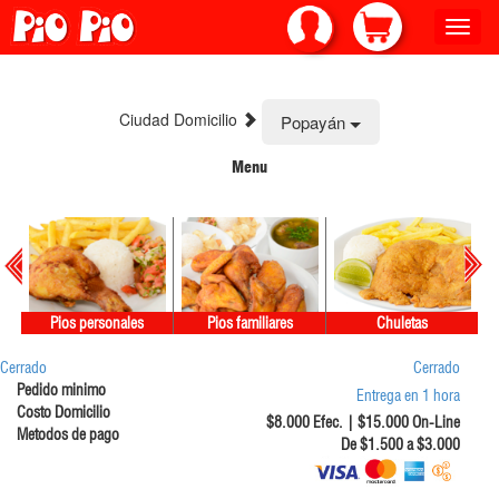
Toggle
naviga
Ciudad Domicilio
Popayán
Menu
Pios personales
Pios familiares
Chuletas
Cerrado
Cerrado
Pedido minimo
Entrega en 1 hora
Costo Domicilio
$8.000 Efec. | $15.000 On-Line
Metodos de pago
De $1.500 a $3.000