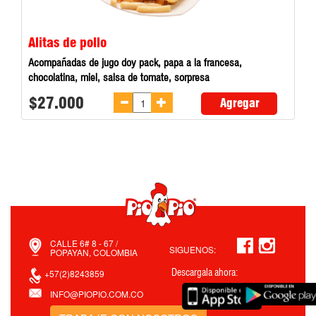
Alitas de pollo
Acompañadas de jugo doy pack, papa a la francesa,
chocolatina, miel, salsa de tomate, sorpresa
$27.000
Agregar
CALLE 6# 8 - 67 /
SIGUENOS:
POPAYAN, COLOMBIA
Descargala ahora:
+57(2)8243859
INFO@PIOPIO.COM.CO